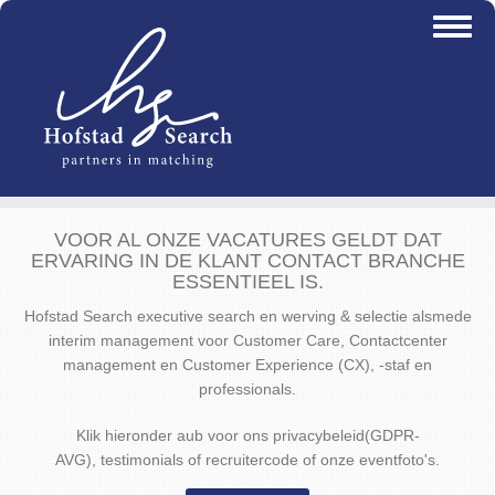
Overslaan
Toggl
en
naviga
naar
de
inhoud
gaan
VOOR AL ONZE VACATURES GELDT DAT
ERVARING IN DE KLANT CONTACT BRANCHE
ESSENTIEEL IS.
Hofstad Search executive search en werving & selectie alsmede
interim management voor Customer Care, Contactcenter
management en Customer Experience (CX), -staf en
professionals.
Klik hieronder aub voor ons privacybeleid(GDPR-
AVG), testimonials of recruitercode of onze eventfoto's.