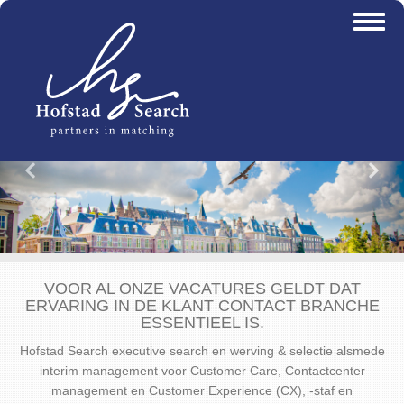
Overslaan
Toggl
en
naviga
naar
de
inhoud
gaan
Vorige
Vo
VOOR AL ONZE VACATURES GELDT DAT
ERVARING IN DE KLANT CONTACT BRANCHE
ESSENTIEEL IS.
Hofstad Search executive search en werving & selectie alsmede
interim management voor Customer Care, Contactcenter
management en Customer Experience (CX), -staf en