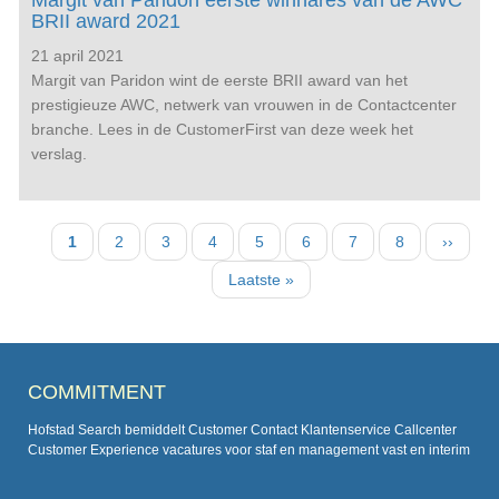
Margit van Paridon eerste winnares van de AWC
BRII award 2021
21 april 2021
Margit van Paridon wint de eerste BRII award van het
prestigieuze AWC, netwerk van vrouwen in de Contactcenter
branche. Lees in de CustomerFirst van deze week het
verslag.
Paginatie
Huidige
1
Pagina
2
Pagina
3
Pagina
4
Pagina
5
Pagina
6
Pagina
7
Pagina
8
Volgen
››
pagina
pagina
Laatste
Laatste »
pagina
COMMITMENT
Hofstad Search bemiddelt Customer Contact Klantenservice Callcenter
Customer Experience vacatures voor staf en management vast en interim