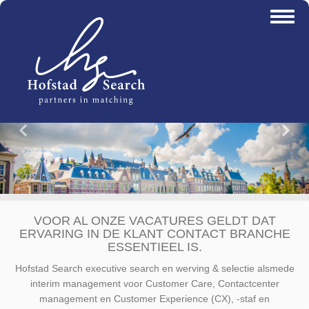
Overslaan
Toggl
en
naviga
naar
de
inhoud
gaan
Vorige
Vo
VOOR AL ONZE VACATURES GELDT DAT
ERVARING IN DE KLANT CONTACT BRANCHE
ESSENTIEEL IS.
Hofstad Search executive search en werving & selectie alsmede
interim management voor Customer Care, Contactcenter
management en Customer Experience (CX), -staf en