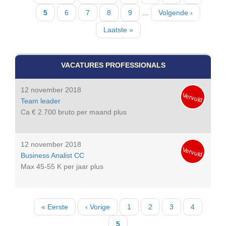
pagina
pagina
Huidige
5
Pagina
6
Pagina
7
Pagina
8
Pagina
9
…
Volgende
Volgende ›
pagina
pagina
Laatste
Laatste »
pagina
VACATURES PROFESSIONALS
12 november 2018
Vervuld
Team leader
Ca € 2.700 bruto per maand plus
12 november 2018
Vervuld
Business Analist CC
Max 45-55 K per jaar plus
Paginatie
Eerste
« Eerste
Vorige
‹ Vorige
Pagina
1
Pagina
2
Pagina
3
Pagina
4
pagina
pagina
Huidige
5