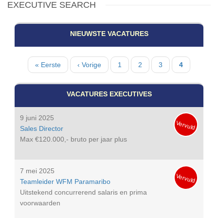
EXECUTIVE SEARCH
NIEUWSTE VACATURES
Paginatie
Eerste
« Eerste
Vorige
‹ Vorige
Pagina
1
Pagina
2
Pagina
3
Huidige
4
pagina
pagina
pagina
VACATURES EXECUTIVES
9 juni 2025
Vervuld
Sales Director
Max €120.000,- bruto per jaar plus
7 mei 2025
Vervuld
Teamleider WFM Paramaribo
Uitstekend concurrerend salaris en prima
voorwaarden