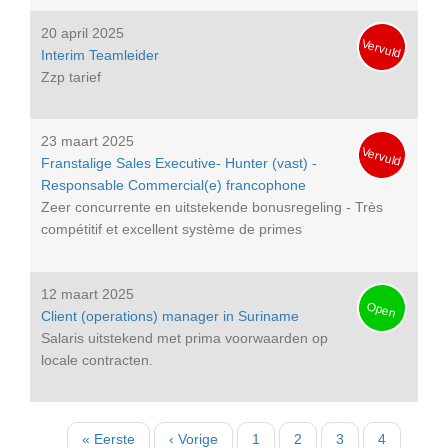
20 april 2025
Vervuld
Interim Teamleider
Zzp tarief
23 maart 2025
Vervuld
Franstalige Sales Executive- Hunter (vast) -
Responsable Commercial(e) francophone
Zeer concurrente en uitstekende bonusregeling - Très
compétitif et excellent système de primes
12 maart 2025
Open
Client (operations) manager in Suriname
Salaris uitstekend met prima voorwaarden op
locale contracten.
Paginatie
Eerste
« Eerste
Vorige
‹ Vorige
Pagina
1
Pagina
2
Pagina
3
Pagina
4