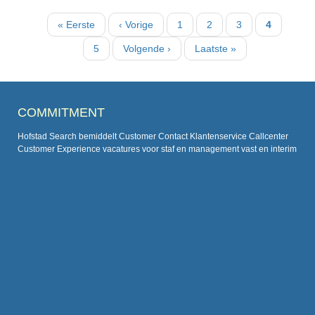
Paginatie
Eerste
« Eerste
Vorige
‹ Vorige
Pagina
1
Pagina
2
Pagina
3
Huidige
4
pagina
pagina
pagina
Pagina
5
Volgende
Volgende ›
Laatste
Laatste »
pagina
pagina
COMMITMENT
Hofstad Search bemiddelt Customer Contact Klantenservice Callcenter
Customer Experience vacatures voor staf en management vast en interim