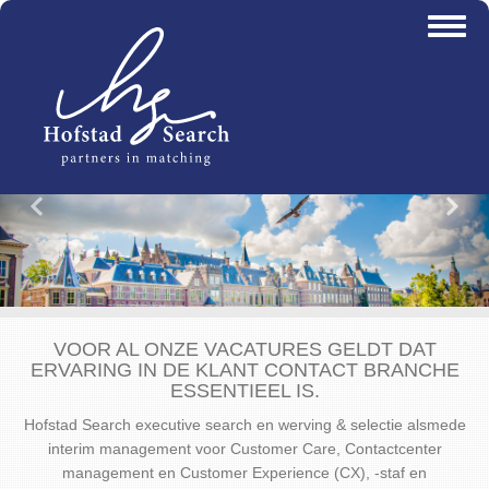
Overslaan
Toggl
en
naviga
naar
de
inhoud
gaan
Vorige
Vo
VOOR AL ONZE VACATURES GELDT DAT
ERVARING IN DE KLANT CONTACT BRANCHE
ESSENTIEEL IS.
Hofstad Search executive search en werving & selectie alsmede
interim management voor Customer Care, Contactcenter
management en Customer Experience (CX), -staf en