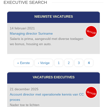
EXECUTIVE SEARCH
NIEUWSTE VACATURES
14 februari 2021
Vervuld
Managing director Suriname
Salaris is prima, aangevuld met diverse toelagen
wo bonus, housing en auto.
Paginatie
Eerste
« Eerste
Vorige
‹ Vorige
Pagina
1
Pagina
2
Pagina
3
Huidige
4
pagina
pagina
pagina
VACATURES EXECUTIVES
21 december 2025
Vervuld
Account director met operationele kennis van CC
proces
Nader toe te lichten