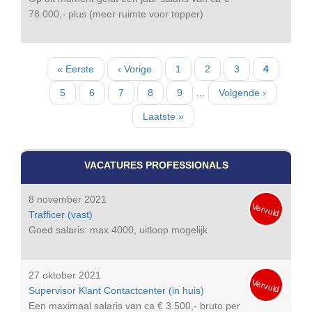
78.000,- plus (meer ruimte voor topper)
Paginatie
Eerste
« Eerste
Vorige
‹ Vorige
Pagina
1
Pagina
2
Pagina
3
Huidige
4
pagina
pagina
pagina
Pagina
5
Pagina
6
Pagina
7
Pagina
8
Pagina
9
…
Volgende
Volgende ›
pagina
Laatste
Laatste »
pagina
VACATURES PROFESSIONALS
8 november 2021
Vervuld
Trafficer (vast)
Goed salaris: max 4000, uitloop mogelijk
27 oktober 2021
Vervuld
Supervisor Klant Contactcenter (in huis)
Een maximaal salaris van ca € 3.500,- bruto per